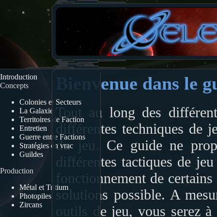
Introduction
Bienvenue dans le gu
Concepts
Colonies et Secteurs
Tout au long des différen
La Galaxie
Territoires de Faction
différentes techniques de j
Entretien
Guerre entre Factions
du jeu. Ce guide ne prop
Stratégies en vrac
Guildes
différentes tactiques de je
Production
fonctionnement de certains 
Métal et Tritium
solutions possible. A mesu
Photopiles
Zircans
outils de jeu, vous serez 